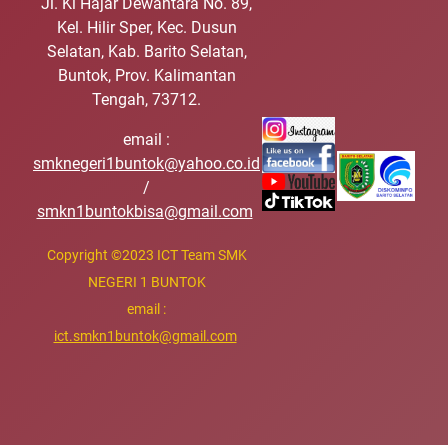
Jl. Ki Hajar Dewantara No. 89,
Kel. Hilir Sper, Kec. Dusun
Selatan, Kab. Barito Selatan,
Buntok, Prov. Kalimantan
Tengah, 73712.
email :
smknegeri1buntok@yahoo.co.id
/
smkn1buntokbisa@gmail.com
Copyright
©
2023 ICT Team SMK
NEGERI 1 BUNTOK
email :
ict.smkn1buntok@gmail.com