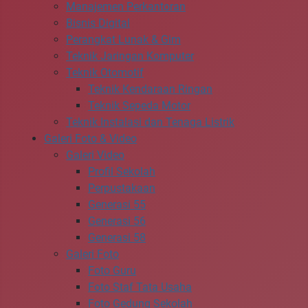
Manajemen Perkantoran
Bisnis Digital
Perangkat Lunak & Gim
Teknik Jaringan Komputer
Teknik Otomotif
Teknik Kendaraan Ringan
Teknik Sepeda Motor
Teknik Instalasi dan Tenaga Listrik
Galeri Foto & Video
Galeri Video
Profil Sekolah
Perpustakaan
Generasi 55
Generasi 56
Generasi 58
Galeri Foto
Foto Guru
Foto Staf Tata Usaha
Foto Gedung Sekolah