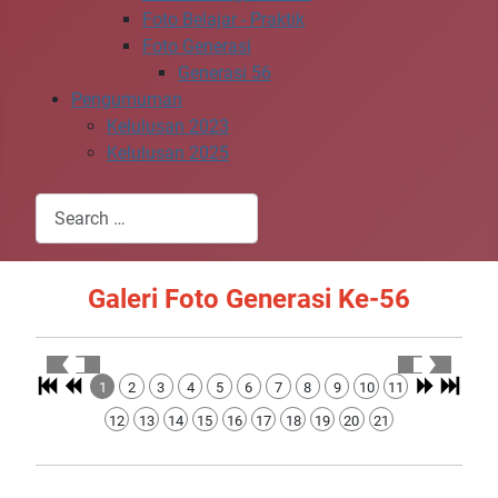
Foto Belajar - Praktik
Foto Generasi
Generasi 56
Pengumuman
Kelulusan 2023
Kelulusan 2025
Search
Type 2 or more characters for results.
Galeri Foto Generasi Ke-56
1
2
3
4
5
6
7
8
9
10
11
12
13
14
15
16
17
18
19
20
21