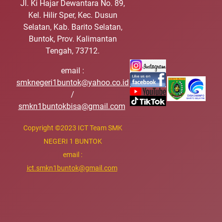
Jl. Ki Hajar Dewantara No. 89,
Kel. Hilir Sper, Kec. Dusun
Selatan, Kab. Barito Selatan,
Buntok, Prov. Kalimantan
Tengah, 73712.
email :
smknegeri1buntok@yahoo.co.id
/
smkn1buntokbisa@gmail.com
Copyright
©
2023 ICT Team SMK
NEGERI 1 BUNTOK
email :
ict.smkn1buntok@gmail.com