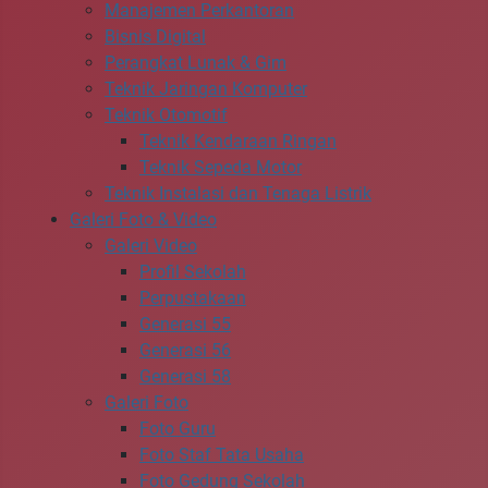
Manajemen Perkantoran
Bisnis Digital
Perangkat Lunak & Gim
Teknik Jaringan Komputer
Teknik Otomotif
Teknik Kendaraan Ringan
Teknik Sepeda Motor
Teknik Instalasi dan Tenaga Listrik
Galeri Foto & Video
Galeri Video
Profil Sekolah
Perpustakaan
Generasi 55
Generasi 56
Generasi 58
Galeri Foto
Foto Guru
Foto Staf Tata Usaha
Foto Gedung Sekolah