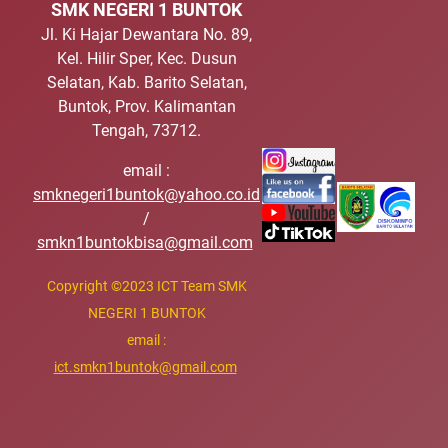
SMK NEGERI 1 BUNTOK
Jl. Ki Hajar Dewantara No. 89,
Kel. Hilir Sper, Kec. Dusun
Selatan, Kab. Barito Selatan,
Buntok, Prov. Kalimantan
Tengah, 73712.
email :
smknegeri1buntok@yahoo.co.id
/
smkn1buntokbisa@gmail.com
Copyright
©
2023 ICT Team SMK
NEGERI 1 BUNTOK
email :
ict.smkn1buntok@gmail.com