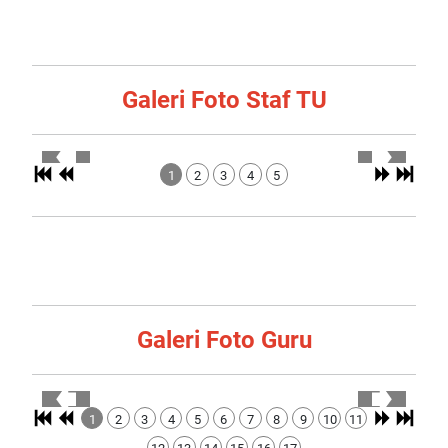
Galeri Foto Staf TU
1
2
3
4
5
Galeri Foto Guru
1
2
3
4
5
6
7
8
9
10
11