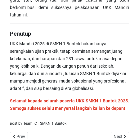
guru, staf, orang tua, dan pihak eksternal yang telah
berkontribusi demi suksesnya pelaksanaan UKK Mandiri
tahun ini.
Penutup
UKK Mandiri 2025 di SMKN 1 Buntok bukan hanya
serangkaian ujian praktik, tetapi cerminan semangat juang,
ketekunan, dan harapan dari 231 siswa untuk masa depan
yang lebih baik. Dengan dukungan penuh dari sekolah,
keluarga, dan dunia industri, lulusan SMKN 1 Buntok diyakini
mampu menjadi generasi muda vokasional yang profesional,
adaptif, dan siap bersaing di era globalisasi.
Selamat kepada seluruh peserta UKK SMKN 1 Buntok 2025.
Semoga sukses selalu menyertai langkah kalian ke depan!
post by Team ICT SMKN 1 Buntok
Previous article: SMKN 1 Buntok Gelar Pelepasan 231 Siswa Kelas
Next article
Prev
Next