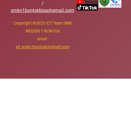
/
smkn1buntokbisa@gmail.com
Copyright
©
2023 ICT Team SMK
NEGERI 1 BUNTOK
email :
ict.smkn1buntok@gmail.com