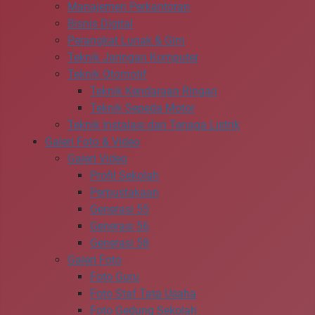
Manajemen Perkantoran
Bisnis Digital
Perangkat Lunak & Gim
Teknik Jaringan Komputer
Teknik Otomotif
Teknik Kendaraan Ringan
Teknik Sepeda Motor
Teknik Instalasi dan Tenaga Listrik
Galeri Foto & Video
Galeri Video
Profil Sekolah
Perpustakaan
Generasi 55
Generasi 56
Generasi 58
Galeri Foto
Foto Guru
Foto Staf Tata Usaha
Foto Gedung Sekolah