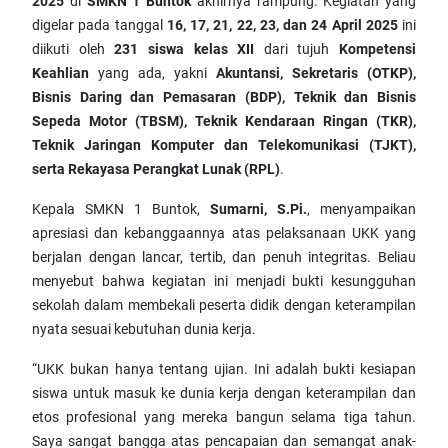
2025
di
SMKN 1 Buntok
akhirnya rampung. Kegiatan yang
digelar pada tanggal
16, 17, 21, 22, 23, dan 24 April 2025
ini
diikuti oleh
231 siswa kelas XII
dari tujuh
Kompetensi
Keahlian
yang ada, yakni
Akuntansi, Sekretaris (OTKP),
Bisnis Daring dan Pemasaran (BDP), Teknik dan Bisnis
Sepeda Motor (TBSM), Teknik Kendaraan Ringan (TKR),
Teknik Jaringan Komputer dan Telekomunikasi (TJKT),
serta Rekayasa Perangkat Lunak (RPL)
.
Kepala SMKN 1 Buntok,
Sumarni, S.Pi.
, menyampaikan
apresiasi dan kebanggaannya atas pelaksanaan UKK yang
berjalan dengan lancar, tertib, dan penuh integritas. Beliau
menyebut bahwa kegiatan ini menjadi bukti kesungguhan
sekolah dalam membekali peserta didik dengan keterampilan
nyata sesuai kebutuhan dunia kerja.
“UKK bukan hanya tentang ujian. Ini adalah bukti kesiapan
siswa untuk masuk ke dunia kerja dengan keterampilan dan
etos profesional yang mereka bangun selama tiga tahun.
Saya sangat bangga atas pencapaian dan semangat anak-