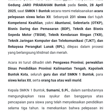
Gedung JARO PIRARAHAN Buntok
pada
Senin, 28 April
2025
, saat
SMKN 1 Buntok
secara resmi melaksanakan
acara
pelepasan siswa kelas XII
. Sebanyak
231 siswa
dari tujuh
Kompetensi Keahlian
, yakni
Akuntansi, Sekretaris (OTKP),
Bisnis Daring dan Pemasaran (BDP), Teknik dan Bisnis
Sepeda Motor (TBSM), Teknik Kendaraan Ringan (TKR),
Teknik Jaringan Komputer dan Telekomunikasi (TJKT), dan
Rekayasa Perangkat Lunak (RPL)
, dilepas dalam prosesi
yang berlangsung khidmat dan meriah.
Acara ini turut dihadiri oleh
Pengawas Provinsi
,
perwakilan
Dinas Pendidikan Provinsi Kalimantan Tengah
,
Kapolsek
Buntok Kota
, seluruh
guru dan staf SMKN 1 Buntok
, para
siswa kelas XII
, serta
orang tua atau wali murid
.
Kepala SMKN 1 Buntok,
Sumarni, S.Pi.
, dalam sambutannya
mengungkapkan rasa syukur dan bangganya atas
pencapaian para siswa yang telah menyelesaikan pendidikan
selama tiga tahun. Ia menekankan bahwa pelepasan ini