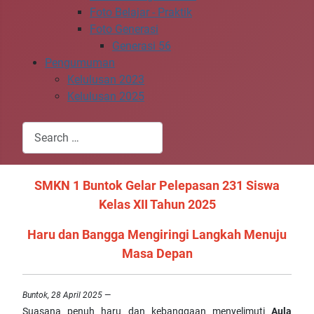
Foto Belajar - Praktik
Foto Generasi
Generasi 56
Pengumuman
Kelulusan 2023
Kelulusan 2025
Search
Type 2 or more characters for results.
SMKN 1 Buntok Gelar Pelepasan 231 Siswa
Kelas XII Tahun 2025
Haru dan Bangga Mengiringi Langkah Menuju
Masa Depan
Buntok, 28 April 2025
—
Suasana penuh haru dan kebanggaan menyelimuti
Aula