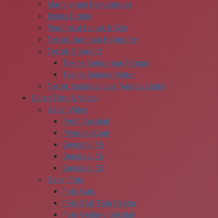
Manajemen Perkantoran
Bisnis Digital
Perangkat Lunak & Gim
Teknik Jaringan Komputer
Teknik Otomotif
Teknik Kendaraan Ringan
Teknik Sepeda Motor
Teknik Instalasi dan Tenaga Listrik
Galeri Foto & Video
Galeri Video
Profil Sekolah
Perpustakaan
Generasi 55
Generasi 56
Generasi 58
Galeri Foto
Foto Guru
Foto Staf Tata Usaha
Foto Gedung Sekolah