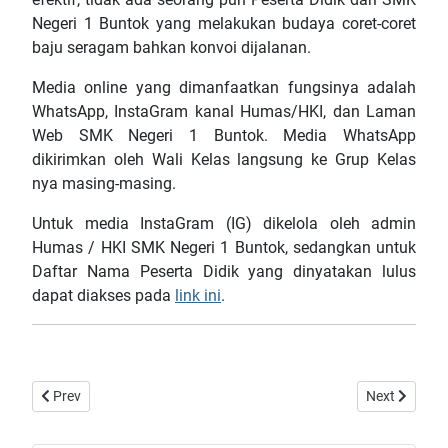
Negeri 1 Buntok yang melakukan budaya coret-coret
baju seragam bahkan konvoi dijalanan.
Media online yang dimanfaatkan fungsinya adalah
WhatsApp, InstaGram kanal Humas/HKI, dan Laman
Web SMK Negeri 1 Buntok. Media WhatsApp
dikirimkan oleh Wali Kelas langsung ke Grup Kelas
nya masing-masing.
Untuk media InstaGram (IG) dikelola oleh admin
Humas / HKI SMK Negeri 1 Buntok, sedangkan untuk
Daftar Nama Peserta Didik yang dinyatakan lulus
dapat diakses pada
link ini
.
Previous article: SMKN 1 Buntok Berjaya, Bawa Pulang Juara 1 d
Next article:
Prev
Next