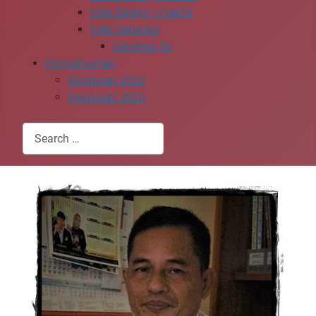
Foto Belajar - Praktik
Foto Generasi
Generasi 56
Pengumuman
Kelulusan 2023
Kelulusan 2025
Search
Type 2 or more characters for results.