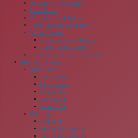
Manajemen Perkantoran
Bisnis Digital
Perangkat Lunak & Gim
Teknik Jaringan Komputer
Teknik Otomotif
Teknik Kendaraan Ringan
Teknik Sepeda Motor
Teknik Instalasi dan Tenaga Listrik
Galeri Foto & Video
Galeri Video
Profil Sekolah
Perpustakaan
Generasi 55
Generasi 56
Generasi 58
Galeri Foto
Foto Guru
Foto Staf Tata Usaha
Foto Gedung Sekolah