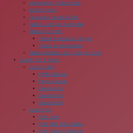
Manajemen Perkantoran
Bisnis Digital
Perangkat Lunak & Gim
Teknik Jaringan Komputer
Teknik Otomotif
Teknik Kendaraan Ringan
Teknik Sepeda Motor
Teknik Instalasi dan Tenaga Listrik
Galeri Foto & Video
Galeri Video
Profil Sekolah
Perpustakaan
Generasi 55
Generasi 56
Generasi 58
Galeri Foto
Foto Guru
Foto Staf Tata Usaha
Foto Gedung Sekolah