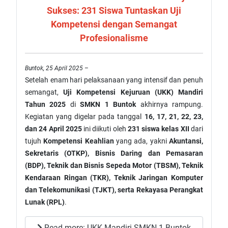
Sukses: 231 Siswa Tuntaskan Uji
Kompetensi dengan Semangat
Profesionalisme
Buntok, 25 April 2025
–
Setelah enam hari pelaksanaan yang intensif dan penuh
semangat,
Uji Kompetensi Kejuruan (UKK) Mandiri
Tahun 2025
di
SMKN 1 Buntok
akhirnya rampung.
Kegiatan yang digelar pada tanggal
16, 17, 21, 22, 23,
dan 24 April 2025
ini diikuti oleh
231 siswa kelas XII
dari
tujuh
Kompetensi Keahlian
yang ada, yakni
Akuntansi,
Sekretaris (OTKP), Bisnis Daring dan Pemasaran
(BDP), Teknik dan Bisnis Sepeda Motor (TBSM), Teknik
Kendaraan Ringan (TKR), Teknik Jaringan Komputer
dan Telekomunikasi (TJKT), serta Rekayasa Perangkat
Lunak (RPL)
.
Read more: UKK Mandiri SMKN 1 Buntok