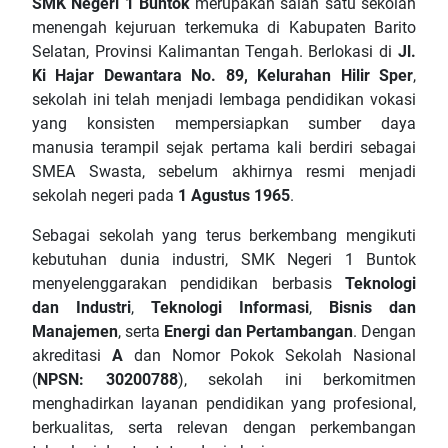
SMK Negeri 1 Buntok
merupakan salah satu sekolah
menengah kejuruan terkemuka di Kabupaten Barito
Selatan, Provinsi Kalimantan Tengah. Berlokasi di
Jl.
Ki Hajar Dewantara No. 89, Kelurahan Hilir Sper
,
sekolah ini telah menjadi lembaga pendidikan vokasi
yang konsisten mempersiapkan sumber daya
manusia terampil sejak pertama kali berdiri sebagai
SMEA Swasta, sebelum akhirnya resmi menjadi
sekolah negeri pada
1 Agustus 1965
.
Sebagai sekolah yang terus berkembang mengikuti
kebutuhan dunia industri, SMK Negeri 1 Buntok
menyelenggarakan pendidikan berbasis
Teknologi
dan Industri
,
Teknologi Informasi
,
Bisnis dan
Manajemen
, serta
Energi dan Pertambangan
. Dengan
akreditasi
A
dan Nomor Pokok Sekolah Nasional
(
NPSN: 30200788
), sekolah ini berkomitmen
menghadirkan layanan pendidikan yang profesional,
berkualitas, serta relevan dengan perkembangan