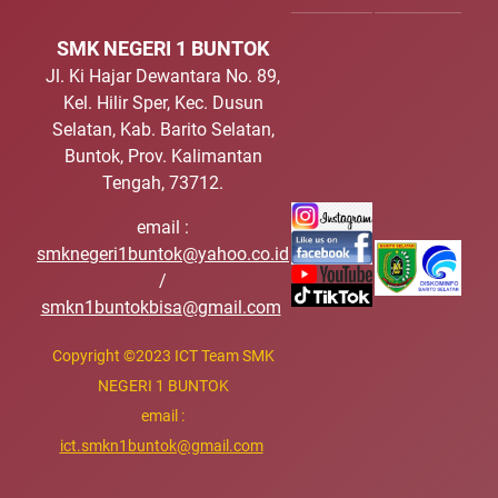
SMK NEGERI 1 BUNTOK
Jl. Ki Hajar Dewantara No. 89,
Kel. Hilir Sper, Kec. Dusun
Selatan, Kab. Barito Selatan,
Buntok, Prov. Kalimantan
Tengah, 73712.
email :
smknegeri1buntok@yahoo.co.id
/
smkn1buntokbisa@gmail.com
Copyright
©
2023 ICT Team SMK
NEGERI 1 BUNTOK
email :
ict.smkn1buntok@gmail.com